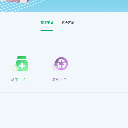
技术平台
解决方案
测序平台
流式平台
质谱技术平台