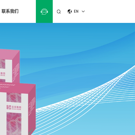
联系我们
EN