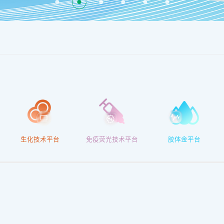
生化技术平台
免疫荧光技术平台
胶体金平台