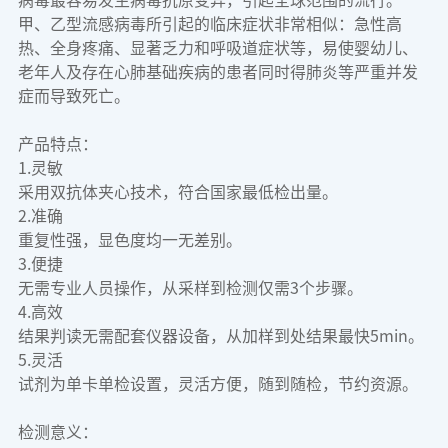
病毒最容易发生病毒抗原变异，引起全球范围的流行。
甲、乙型流感病毒所引起的临床症状非常相似：急性高
热、全身疼痛、显著乏力和呼吸道症状等，易使婴幼儿、
老年人及存在心肺基础疾病的患者同时得肺炎等严重并发
症而导致死亡。
产品特点：
1.灵敏
采用双抗体夹心技术，符合国家最低检出量。
2.准确
重复性强，显色度均一无差别。
3.便捷
无需专业人员操作，从采样到检测仅需3个步骤。
4.高效
结果判读无需配套仪器设备，从加样到处结果最快5min。
5.灵活
试剂为单卡单检设置，灵活方便，随到随检，节约资源。
检测意义：